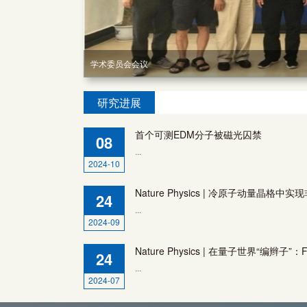
学术委员会会议
2020年度会议
揭牌仪式
研究进展
首个可测EDM分子被磁光囚禁
08
...
2024-10
Nature Physics | 冷原子动量晶格
24
...
2024-09
24
...
2024-07