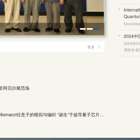
Interna
Quantum
November 
2024
2024
更多
调控全省
中实现非阿贝尔规范场
Nature Physics | 在量子世界“编辫子”：Fibonacci任意子的模拟与编织 “诞生”于超导量子芯片上的Fibonacci任意子